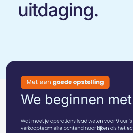
uitdaging.
Met een
goede opstelling
We beginnen met 
Wat moet je operations lead weten voor 9 uur 
verkoopteam elke ochtend naar kijken als het e