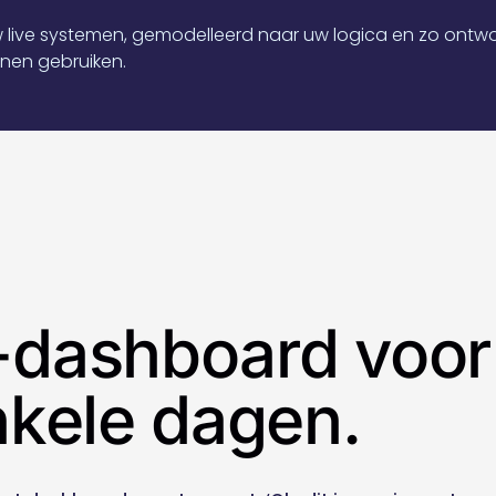
live systemen, gemodelleerd naar uw logica en zo ontw
nen gebruiken.
dashboard voor 
nkele dagen.