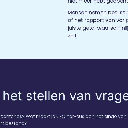
niet meer hebt geopend
Mensen nemen beslissi
of het rapport van vor
juiste getal waarschijn
zelf.
het stellen van vrag
's ochtends? Wat maakt je CFO nerveus aan het einde va
cht bestond?