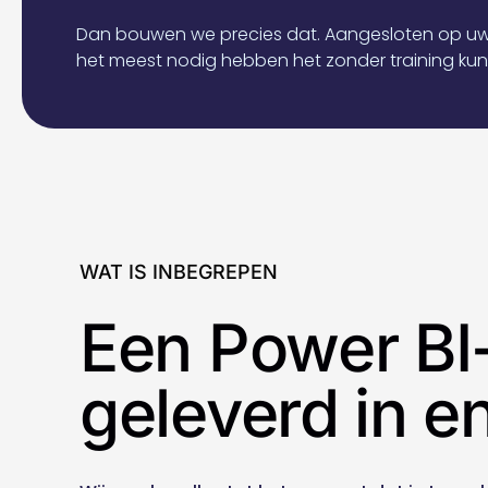
Dan bouwen we precies dat. Aangesloten op uw 
het meest nodig hebben het zonder training kun
WAT IS INBEGREPEN
Een Power BI-
geleverd in e