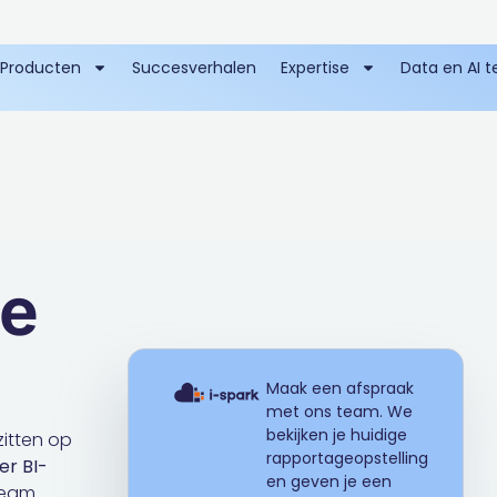
Producten
Succesverhalen
Expertise
Data en AI 
je
Maak een afspraak
met ons team. We
bekijken je huidige
zitten op
rapportageopstelling
er
BI-
en geven je een
team